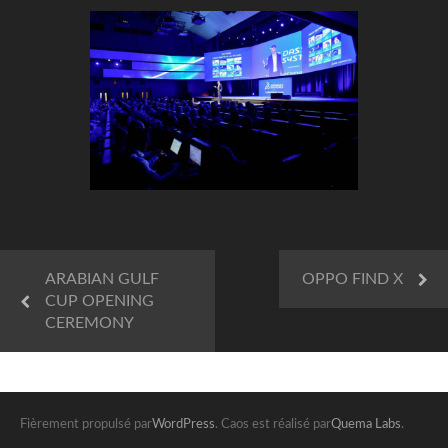
ARABIAN GULF
OPPO FIND X
CUP OPENING
CEREMONY
Fièrement propulsé par
WordPress
. Caos est réalisé par
Quema Labs
.