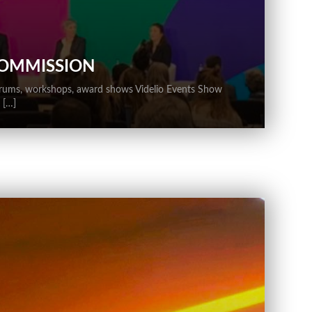
OMMISSION
orums, workshops, award shows Videlio Events Show
) […]