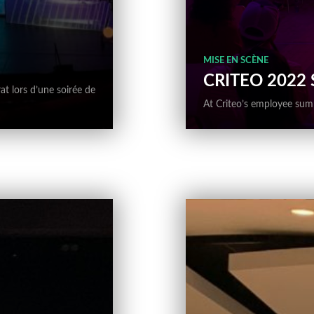
MISE EN SCÈNE
CRITEO 2022
at lors d’une soirée de
At Criteo’s employee summi