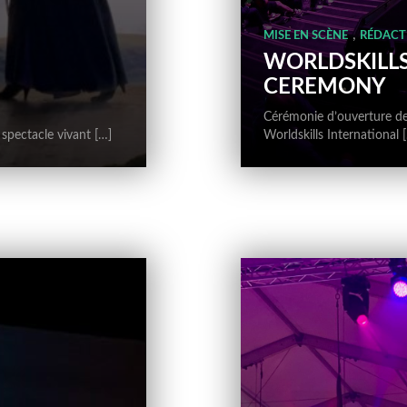
,
MISE EN SCÈNE
RÉDACT
WORLDSKILLS
CEREMONY
Cérémonie d’ouverture d
spectacle vivant […]
Worldskills International 