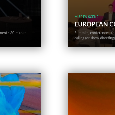
MISE EN SCÈNE
EUROPEAN C
ent : 30 miroirs
Summits, conferences, f
calling (or show directing