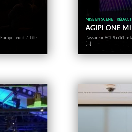
,
MISE EN SCÈNE
RÉDACT
AGIPI ONE M
Europe réunis à Lille
L’assureur AGIPI célèbre l
[…]