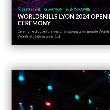
,
,
MISE EN SCÈNE
RÉDACTION
SCÉNOGRAPHIE
WORLDSKILLS LYON 2024 OPEN
CEREMONY
Cérémonie d’ouverture des Championnats du monde Worldskil
Worldskills International […]