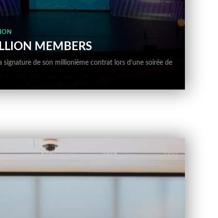
ION
ILLION MEMBERS
a signature de son millionième contrat lors d’une soirée de