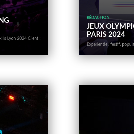
RÉDACTION
ING
JEUX OLYMP
PARIS 2024
ls Lyon 2024 Client :
Expérientiel, festif, popu