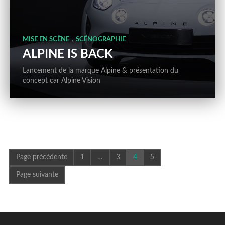
,
MISE EN SCÈNE
SCÉNOGRAPHIE
ALPINE IS BACK
Lancement de la marque Alpine & présentation du
concept car Alpine Vision
Page précédente
1
…
3
4
5
Page suivante